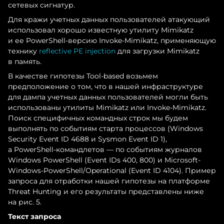
сетевых сигнатур.
Для кражи учетных данных пользователей атакующий
использовал хорошо известную утилиту Mimikatz
и ее PowerShell-версию Invoke-Mimikatz, применяющую
технику
reflective PE injection
для загрузки Mimikatz
в память.
В качестве гипотезы Tool-based возьмем
предположение о том, что в нашей инфраструктуре
для дампа учетных данных пользователей могли быть
использованы утилиты Mimikatz или Invoke-Mimikatz.
Поиск специфичных командных строк мы будем
выполнять по событиям старта процессов (Windows
Security Event ID 4688 и Sysmon Event ID 1),
а PowerShell-командлетов — по событиям журналов
Windows PowerShell (Event IDs 400, 800) и Microsoft-
Windows-PowerShell/Operational (Event ID 4104). Пример
запроса для отработки нашей гипотезы на платформе
Threat Hunting и его результаты представлены ниже
на рис. 5.
Текст запроса