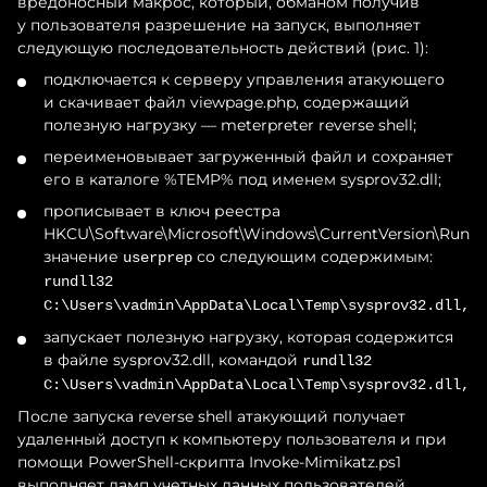
вредоносный макрос, который, обманом получив
у пользователя разрешение на запуск, выполняет
следующую последовательность действий (рис. 1):
подключается к серверу управления атакующего
и скачивает файл viewpage.php, содержащий
полезную нагрузку — meterpreter reverse shell;
переименовывает загруженный файл и сохраняет
его в каталоге %TEMP% под именем sysprov32.dll;
прописывает в ключ реестра
HKCU\Software\Microsoft\Windows\CurrentVersion\Run
значение
со следующим содержимым:
userprep
rundll32
C:\Users\vadmin\AppData\Local\Temp\sysprov32.dll,#0
запускает полезную нагрузку, которая содержится
в файле sysprov32.dll, командой
rundll32
C:\Users\vadmin\AppData\Local\Temp\sysprov32.dll,#0
После запуска reverse shell атакующий получает
удаленный доступ к компьютеру пользователя и при
помощи PowerShell-скрипта Invoke-Mimikatz.ps1
выполняет дамп учетных данных пользователей