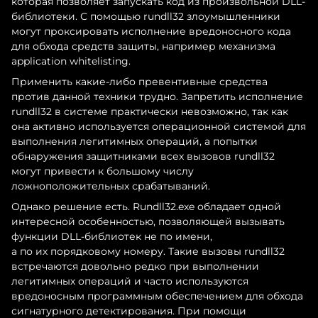
которая позволяет запускать код из произвольной DLL-
библиотеки. С помощью rundll32 злоумышленники
могут проксировать исполнение вредоносного кода
для обхода средств защиты, например механизма
application whitelisting.
Применить какие-либо превентивные средства
против данной техники трудно. Запретить исполнение
rundll32 в системе практически невозможно, так как
она активно используется операционной системой для
выполнения легитимных операций, а попытки
обнаружения защитниками всех вызовов rundll32
могут привести к большому числу
ложноположительных срабатываний.
Однако решение есть. Rundll32.exe обладает одной
интересной особенностью, позволяющей вызывать
функции DLL-библиотек не по имени,
а по их порядковому номеру. Такие вызовы rundll32
встречаются довольно редко при выполнении
легитимных операций и часто используются
вредоносным программным обеспечением для обхода
сигнатурного детектирования. При помощи