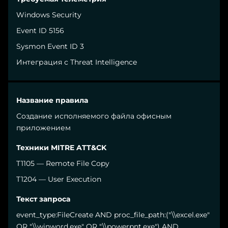
Windows Security
Event ID 5156
Sysmon Event ID 3
Интеграция с Threat Intelligence
Создание исполняемого файла офисным
приложением
T1105 — Remote File Copy
T1204 — User Execution
event_type:FileCreate AND proc_file_path:("\\excel.exe"
OR "\\winword.exe" OR "\\powerpnt.exe") AND