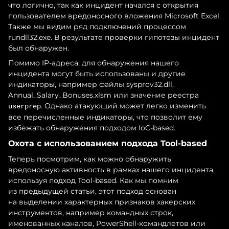
что логично, так как инцидент начался с открытия
пользователем вредоносного вложения Microsoft Excel.
Также мы видим ряд подключений процессом
rundll32.exe. В результате проверки гипотезы инцидент
был обнаружен.
Помимо IP-адреса, для обнаружения нашего
инцидента могут быть использованы и другие
индикаторы, например файлы sysprov32.dll,
Annual_Salary_Bonuses.xlsm или значение реестра
. Однако атакующий может легко изменить
userprep
все перечисленные индикаторы, что позволит ему
избежать обнаружения подходом IoC-based.
Охота с использованием подхода Tool-based
Теперь посмотрим, как можно обнаружить
вредоносную активность в рамках нашего инцидента,
используя подход Tool-based. Как мы помним
из предыдущей статьи, этот подход основан
на выделении характерных признаков хакерских
инструментов, например командных строк,
именованных каналов, PowerShell-командлетов или