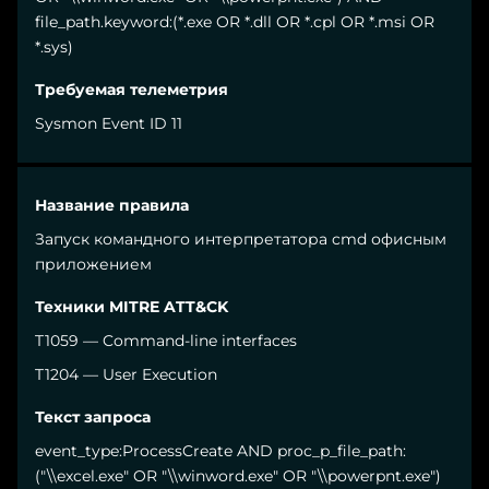
file_path.keyword:(*.exe OR *.dll OR *.cpl OR *.msi OR
*.sys)
Sysmon Event ID 11
Запуск командного интерпретатора cmd офисным
приложением
T1059 — Command-line interfaces
T1204 — User Execution
event_type:ProcessCreate AND proc_p_file_path:
("\\excel.exe" OR "\\winword.exe" OR "\\powerpnt.exe")