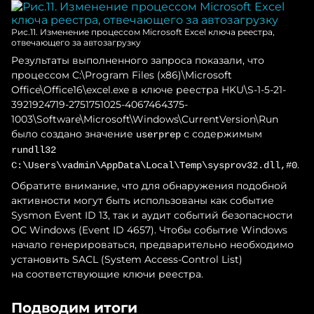
Рис.11. Изменение процессом Microsoft Excel ключа реестра,
отвечающего за автозагрузку
Результаты выполненного запроса показали, что
процессом C:\Program Files (x86)\Microsoft
Office\Office16\excel.exe в ключе реестра HKU\S-1-5-21-
3921924719-2751751025-4067464375-
1003\Software\Microsoft\Windows\CurrentVersion\Run
было создано значение
с содержимым
userprep
rundll32
.
C:\Users\vadmin\AppData\Local\Temp\sysprov32.dll,#0
Обратите внимание, что для обнаружения подобной
активности могут быть использованы как событие
Sysmon Event ID 13, так и аудит событий безопасности
ОС Windows (Event ID 4657). Чтобы событие Windows
начало генерироваться, предварительно необходимо
установить SACL (System Access-Control List)
на соответствующие ключи реестра.
Подводим итоги