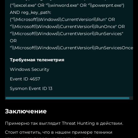
("\\excel.exe" OR "\\winword.exe" OR "\\powerpnt.exe")
AND reg_key_path:
("\\Microsoft\\Windows\\CurrentVersion\\Run" OR
"\\Microsoft\\Windows\\CurrentVersion\\RunOnce" OR
"\\Microsoft\\Windows\\CurrentVersion\\RunServices"
OR
"\\Microsoft\\Windows\\CurrentVersion\\RunServicesOnce")
Windows Security
Event ID 4657
Sysmon Event ID 13
Заключение
Примерно так выглядит Threat Hunting в действии.
Стоит отметить, что в нашем примере техники