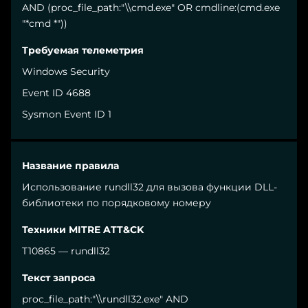
AND (proc_file_path:"\\cmd.exe" OR cmdline:(cmd.exe
"*cmd *"))
Windows Security
Event ID 4688
Sysmon Event ID 1
Использование rundll32 для вызова функции DLL-
библиотеки по порядковому номеру
T10865 — rundll32
proc_file_path:"\\rundll32.exe" AND