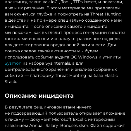
к хантингу, такие как IoC-, Tool-, TTPs-based, и показали,
в чем их различия. В этом материале мы предлагаем
вам окунуться глубже и посмотреть на Threat Hunting
в действии на примере специально созданного нами
инцидента. После описания самого инцидента
мы покажем, как выглядит процесс генерации гипотез
хантерами и как они используют различные подходы
для детектирования вредоносной активности. Для
поиска следов такой активности мы будем
использовать события аудита ОС Windows и утилиты
Sysmon
из набора Sysinternals, а для
централизованного хранения и анализа собранных
событий — платформу Threat Hunting на базе Elastic
Stack.
Описание инцидента
В результате фишинговой атаки ничего
не подозревающий пользователь открывает вложение
к письму — документ Microsoft Excel с интересным
названием Annual_Salary_Bonuses.xlsm. Файл содержит