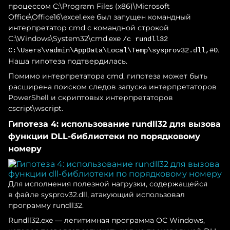
процессом C:\Program Files (x86)\Microsoft
Office\Office16\excel.exe был запущен командный
интерпретатор cmd с командной строкой
C:\Windows\System32\cmd.exe
/c rundll32
.
C:\Users\vadmin\AppData\Local\Temp\sysprov32.dll,#0
Наша гипотеза подтвердилась.
Помимо интерпретатора cmd, гипотеза может быть
расширена поиском следов запуска интерпретаторов
PowerShell и скриптовых интерпретаторов
cscript\wscript.
Гипотеза 4: использование rundll32 для вызова
функции DLL-библиотеки по порядковому
номеру
Для исполнения полезной нагрузки, содержащейся
в файле sysprov32.dll, атакующий использовал
программу rundll32.
Rundll32.exe — легитимная программа ОС Windows,